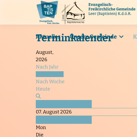
Terminkalender
Aktuelles
Unsere Gemeinde
K
August,
2026
Nach Jahr
Nach Monat
Nach Woche
Heute
Juli
07. August 2026
September
Mon
Die