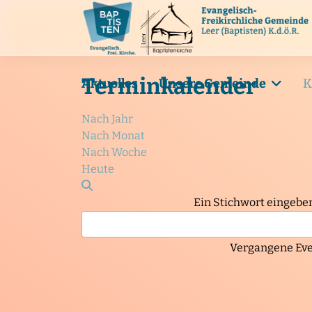
Terminkalender
Aktuelles
Unsere Gemeinde
K
Nach Jahr
Nach Monat
Nach Woche
Heute
Ein Stichwort eingebe
Vergangene Eve