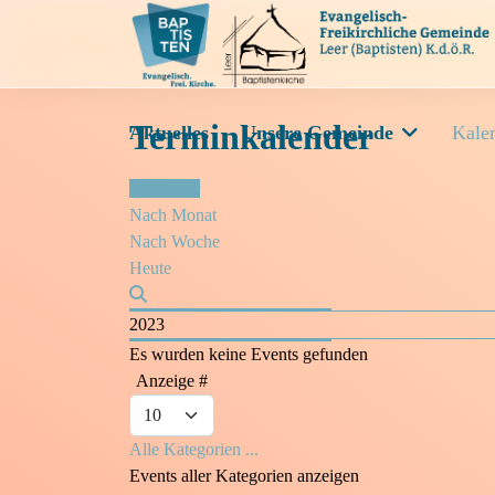
Terminkalender
Aktuelles
Unsere Gemeinde
Kale
Nach Jahr
Nach Monat
Nach Woche
Heute
2023
Es wurden keine Events gefunden
Limite der Paginierungsliste
Anzeige #
Alle Kategorien ...
Events aller Kategorien anzeigen