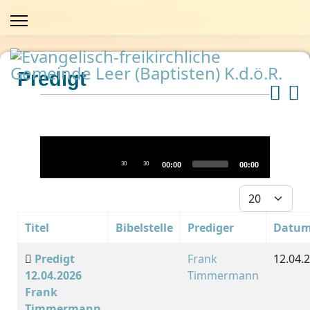
Predigt
Audio-
Player
30
30
00:00
00:00
Anzeige #
Titel
Bibelstelle
Prediger
Datu
Predigt
Frank
12.04.
12.04.2026
Timmermann
Frank
Timmermann