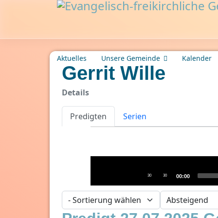
Aktuelles
Unsere Gemeinde
Kalender
Gerrit Wille
Details
Predigten
Serien
Audio-
Player
30
30
00:00
- Sortierung wählen -
- Richtung wählen -