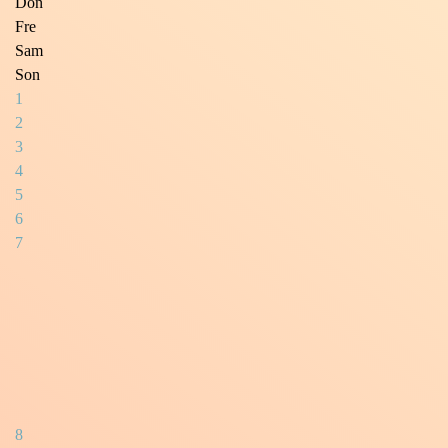
Don
Fre
Sam
Son
1
2
3
4
5
6
7
8