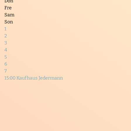
Don
Fre
Sam
Son
1
2
3
4
5
6
7
15:00 Kaufhaus Jedermann